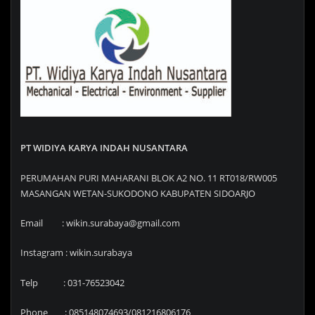
PT WIDIYA KARYA INDAH NUSANTARA
PERUMAHAN PURI MAHARANI BLOK A2 NO. 11 RT018/RW005
MASANGAN WETAN-SUKODONO KABUPATEN SIDOARJO
Email : wikin.surabaya@gmail.com
Instagram : wikin.surabaya
Telp : 031-76523042
Phone : 085148074693/081216806176