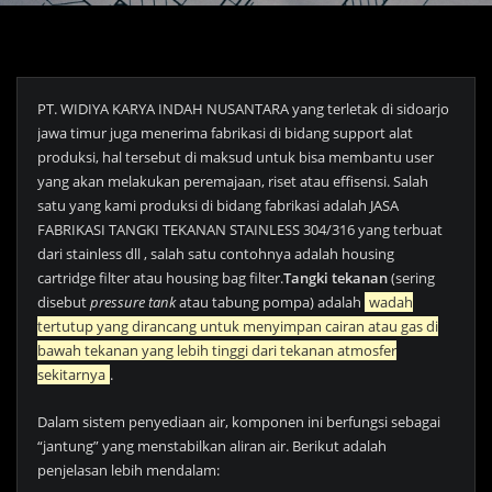
PT. WIDIYA KARYA INDAH NUSANTARA yang terletak di sidoarjo
jawa timur juga menerima fabrikasi di bidang support alat
produksi, hal tersebut di maksud untuk bisa membantu user
yang akan melakukan peremajaan, riset atau effisensi. Salah
satu yang kami produksi di bidang fabrikasi adalah JASA
FABRIKASI TANGKI TEKANAN STAINLESS 304/316 yang terbuat
dari stainless dll , salah satu contohnya adalah housing
cartridge filter atau housing bag filter.
Tangki tekanan
(sering
disebut
pressure tank
atau tabung pompa) adalah
wadah
tertutup yang dirancang untuk menyimpan cairan atau gas di
bawah tekanan yang lebih tinggi dari tekanan atmosfer
sekitarnya
.
Dalam sistem penyediaan air, komponen ini berfungsi sebagai
“jantung” yang menstabilkan aliran air. Berikut adalah
penjelasan lebih mendalam: