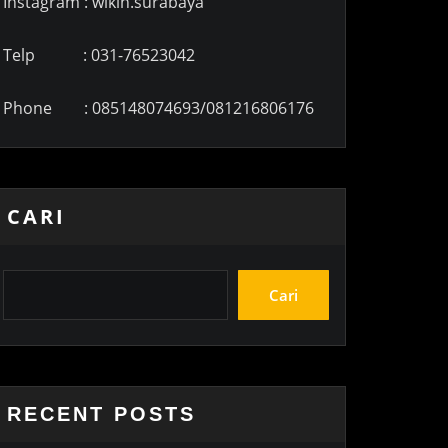
Instagram : wikin.surabaya
Telp : 031-76523042
Phone : 085148074693/081216806176
CARI
Cari
RECENT POSTS