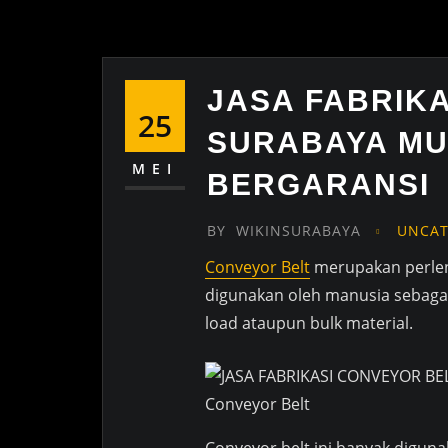
JASA FABRIK
25
SURABAYA M
MEI
BERGARANSI
BY
WIKINSURABAYA
UNCAT
Conveyor Belt
merupakan perlen
digunakan oleh manusia sebagai
load ataupun bulk material.
Conveyor Belt
Conveyor belt ini banyak digun