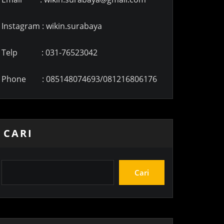
Instagram : wikin.surabaya
Telp : 031-76523042
Phone : 085148074693/081216806176
CARI
Cari