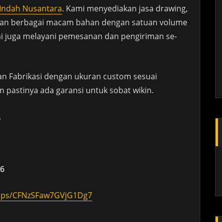
 Indah Nusantara
. Kami menyediakan jasa drawing,
engan berbagai macam bahan dengan satuan volume
mi juga melayani pemesanan dan pengiriman se-
dan Fabrikasi dengan ukuran custom sesuai
 pastinya ada garansi untuk sobat wikin.
.
6
maps/CFNzSFaw7GVjG1Dg7