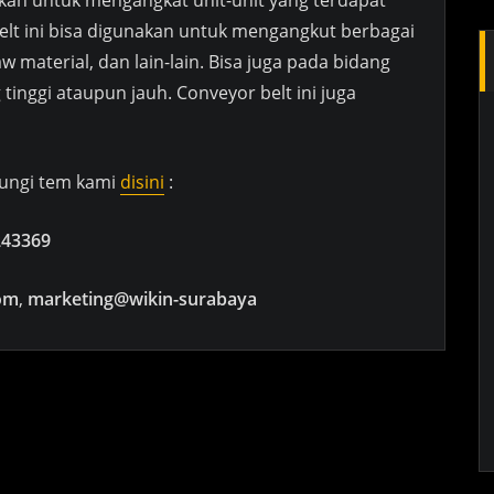
akan untuk mengangkat unit-unit yang terdapat
elt ini bisa digunakan untuk mengangkut berbagai
aw material, dan lain-lain. Bisa juga pada bidang
 tinggi ataupun jauh. Conveyor belt ini juga
bungi tem kami
disini
:
243369
om
,
marketing@wikin-surabaya