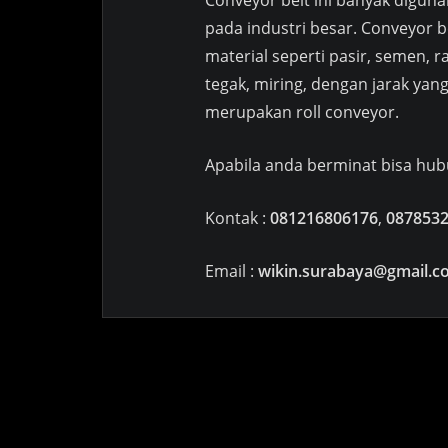
Conveyor belt ini banyak digun
pada industri besar. Conveyor b
material seperti pasir, semen, r
tegak, miring, dengan jarak yang
merupakan roll conveyor.
Apabila anda berminat bisa hu
Kontak :
081216806176
,
087853
Email :
wikin.surabaya@gmail.c