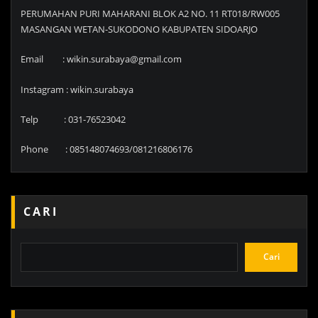
PERUMAHAN PURI MAHARANI BLOK A2 NO. 11 RT018/RW005
MASANGAN WETAN-SUKODONO KABUPATEN SIDOARJO
Email : wikin.surabaya@gmail.com
Instagram : wikin.surabaya
Telp : 031-76523042
Phone : 085148074693/081216806176
CARI
Cari