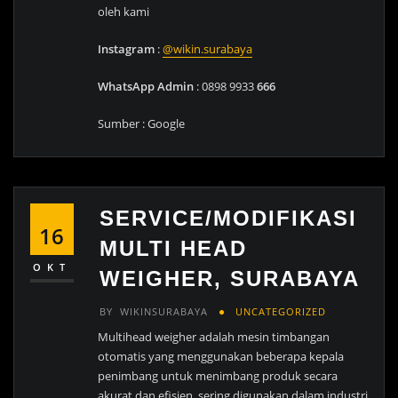
oleh kami
Instagram
:
@wikin.surabaya
WhatsApp Admin
: 0898 9933
666
Sumber : Google
SERVICE/MODIFIKASI
16
MULTI HEAD
OKT
WEIGHER, SURABAYA
BY
WIKINSURABAYA
UNCATEGORIZED
Multihead weigher adalah mesin timbangan
otomatis yang menggunakan beberapa kepala
penimbang untuk menimbang produk secara
akurat dan efisien, sering digunakan dalam industri