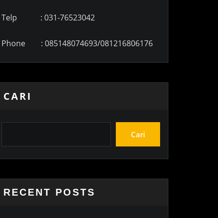
Telp : 031-76523042
Phone : 085148074693/081216806176
CARI
Cari
RECENT POSTS