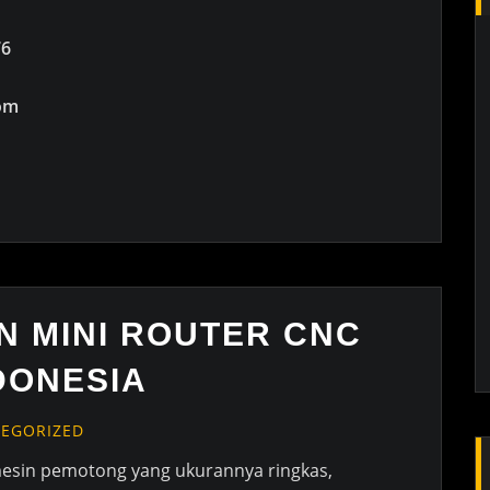
76
om
N MINI ROUTER CNC
DONESIA
EGORIZED
mesin pemotong yang ukurannya ringkas,