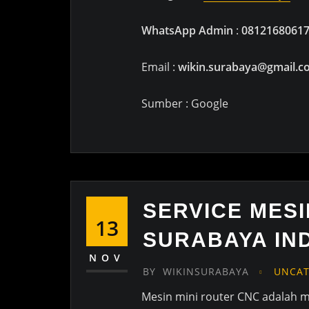
WhatsApp Admin
:
0812168061
Email :
wikin.surabaya@gmail.c
Sumber : Google
SERVICE MESI
13
SURABAYA IN
NOV
BY
WIKINSURABAYA
UNCAT
Mesin mini router CNC adalah 