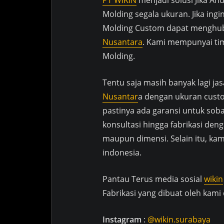
PT WIKIN
menjadi solusi Jika An
Molding segala ukuran. Jika ingin
Molding Custom dapat menghu
Nusantara
. Kami mempunyai tim 
Molding.
Tentu saja masih banyak lagi jas
Nusantar
a dengan ukuran custo
pastinya ada garansi untuk soba
konsultasi hingga fabrikasi d
maupun dimensi. Selain itu, ka
indonesia.
Pantau Terus media sosial
wikin
Fabrikasi yang dibuat oleh kami 
Instagram
:
@wikin.surabaya