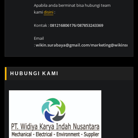
Apabila anda berminat bisa hubungi team
kami
disini
:
Kontak :
081216806176
/
087853243369
Email
:
wikin.surabaya@gmail.com
/
marketing@wikinsurab
HUBUNGI KAMI