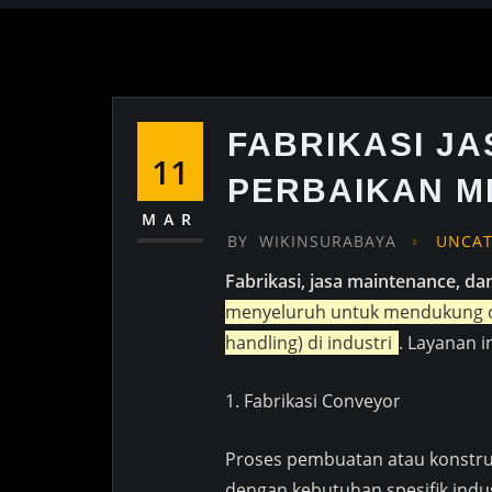
FABRIKASI J
11
PERBAIKAN M
MAR
BY
WIKINSURABAYA
UNCAT
Fabrikasi, jasa maintenance, d
menyeluruh untuk mendukung op
handling) di industri
. Layanan 
1. Fabrikasi Conveyor
Proses pembuatan atau konstruk
dengan kebutuhan spesifik indus