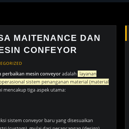
ASA MAITENANCE DAN
ESIN CONFEYOR
EGORIZED
an perbaikan mesin conveyor
adalah
layanan
erasional sistem penanganan material (material
ini mencakup tiga aspek utama:
si sistem conveyor baru yang disesuaikan
tri (custom), mulai dari perancangan (design)