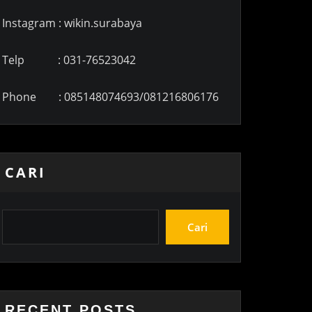
Instagram : wikin.surabaya
Telp : 031-76523042
Phone : 085148074693/081216806176
CARI
Cari
RECENT POSTS