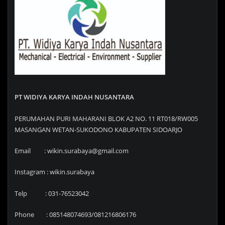
PT WIDIYA KARYA INDAH NUSANTARA
PERUMAHAN PURI MAHARANI BLOK A2 NO. 11 RT018/RW005
MASANGAN WETAN-SUKODONO KABUPATEN SIDOARJO
Email : wikin.surabaya@gmail.com
Instagram : wikin.surabaya
Telp : 031-76523042
Phone : 085148074693/081216806176