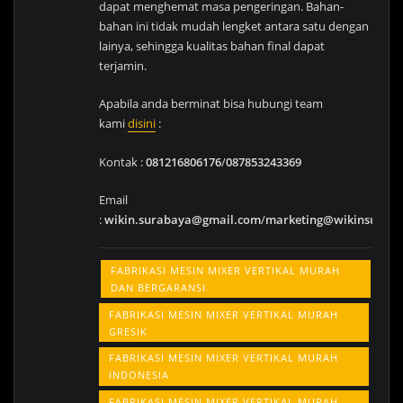
dapat menghemat masa pengeringan. Bahan-
bahan ini tidak mudah lengket antara satu dengan
lainya, sehingga kualitas bahan final dapat
terjamin.
Apabila anda berminat bisa hubungi team
kami
disini
:
Kontak :
081216806176
/
087853243369
Email
:
wikin.surabaya@gmail.com
/
marketing@wikinsurab
FABRIKASI MESIN MIXER VERTIKAL MURAH
DAN BERGARANSI
FABRIKASI MESIN MIXER VERTIKAL MURAH
GRESIK
FABRIKASI MESIN MIXER VERTIKAL MURAH
INDONESIA
FABRIKASI MESIN MIXER VERTIKAL MURAH