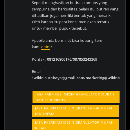
Seperti menghasilkan butiran kompos yang
sempurna dan berkualitas. Selain itu, butiran yang
dihasilkan juga memiliki bentuk yang menarik.
Oleh karena itu para konsumen akan tertarik
untuk membeli pupuk tersebut.
Apabila anda berminat bisa hubungi tem
kami
disini
:
Kontak :
081216806176
/
087853243369
Email
:
wikin.surabaya@gmail.com
/
marketing@wikinsurab
JASA FABRIKASI MESIN GRANULATOR MURAH
DAN BERGARANSI
JASA FABRIKASI MESIN GRANULATOR MURAH
INDONESIA
JASA FABRIKASI MESIN GRANULATOR MURAH
KRIAN