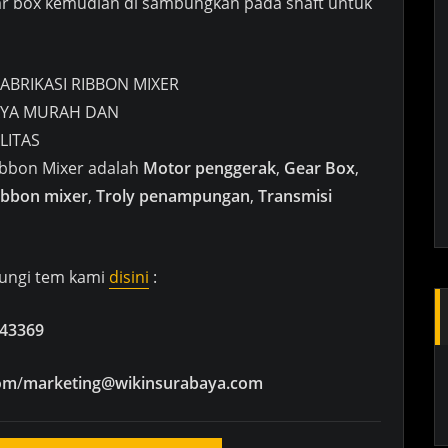
ar box kemudian di sambungkan pada shaft untuk
Ribbon Mixer adalah
Motor penggerak
,
Gear Box
,
ibbon mixer
,
Troly penampungan
,
Transmisi
bungi tem kami
disini
:
43369
om
/
marketing@wikinsurabaya.com