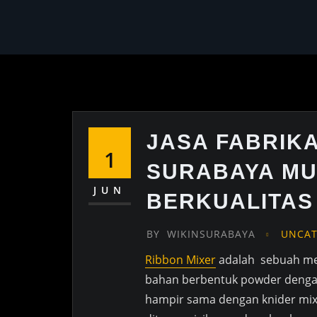
JASA FABRIKA
1
SURABAYA M
JUN
BERKUALITAS
BY
WIKINSURABAYA
UNCAT
Ribbon Mixer
adalah sebuah me
bahan berbentuk powder dengan t
hampir sama dengan knider mix