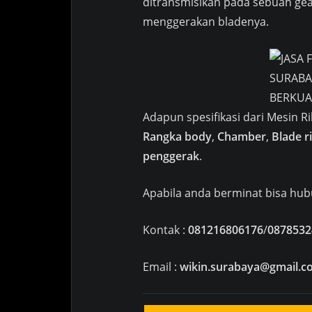
ditransmisikan pada sebuah ge
menggerakan bladenya.
Adapun spesifikasi dari Mesin 
Rangka body
,
Chamber
,
Blade r
penggerak
.
Apabila anda berminat bisa hu
Kontak :
081216806176
/
0878532
Email :
wikin.surabaya@gmail.c