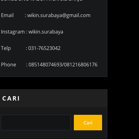
Email : wikin.surabaya@gmail.com
Instagram : wikin.surabaya
Telp : 031-76523042
Phone : 085148074693/081216806176
CARI
Cari