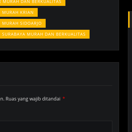
ER MURAH DAN BERKUALITAS
ER MURAH KRIAN
ER MURAH SIDOARJO
ER SURABAYA MURAH DAN BERKUALITAS
n.
Ruas yang wajib ditandai
*