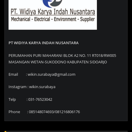
PT WIDIYA KARYA INDAH NUSANTARA
PERUMAHAN PURI MAHARANI BLOK A2 NO. 11 RT018/RW005
MASANGAN WETAN-SUKODONO KABUPATEN SIDOARJO
Email : wikin.surabaya@gmail.com
Instagram : wikin.surabaya
Telp : 031-76523042
Phone : 085148074693/081216806176