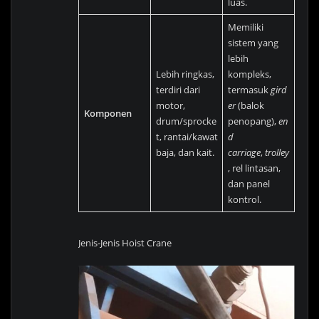
luas.
Memiliki
sistem yang
lebih
Lebih ringkas,
kompleks,
terdiri dari
termasuk
gird
motor,
er
(balok
Komponen
drum/sprocke
penopang),
en
t, rantai/kawat
d
baja, dan kait.
carriage
,
trolley
, rel lintasan,
dan panel
kontrol.
Jenis-Jenis Hoist Crane