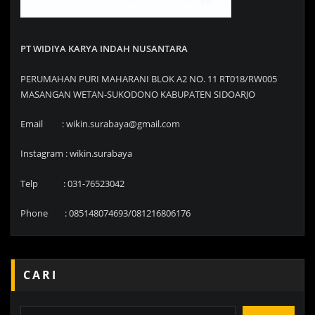
PT WIDIYA KARYA INDAH NUSANTARA
PERUMAHAN PURI MAHARANI BLOK A2 NO. 11 RT018/RW005
MASANGAN WETAN-SUKODONO KABUPATEN SIDOARJO
Email : wikin.surabaya@gmail.com
Instagram : wikin.surabaya
Telp : 031-76523042
Phone : 085148074693/081216806176
CARI