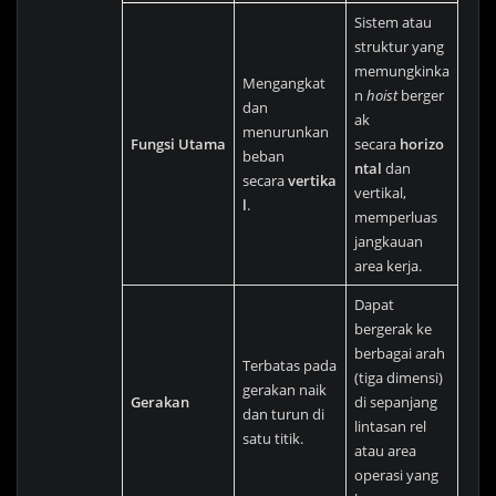
Sistem atau
struktur yang
memungkinka
Mengangkat
n
hoist
berger
dan
ak
menurunkan
Fungsi Utama
secara
horizo
beban
ntal
dan
secara
vertika
vertikal,
l
.
memperluas
jangkauan
area kerja.
Dapat
bergerak ke
berbagai arah
Terbatas pada
(tiga dimensi)
gerakan naik
Gerakan
di sepanjang
dan turun di
lintasan rel
satu titik.
atau area
operasi yang