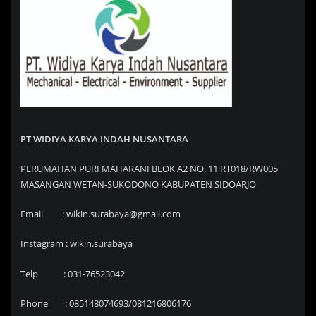
PT WIDIYA KARYA INDAH NUSANTARA
PERUMAHAN PURI MAHARANI BLOK A2 NO. 11 RT018/RW005
MASANGAN WETAN-SUKODONO KABUPATEN SIDOARJO
Email : wikin.surabaya@gmail.com
Instagram : wikin.surabaya
Telp : 031-76523042
Phone : 085148074693/081216806176