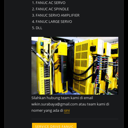
FANUC AC SERVO
FANUC AC SPINDLE
FANUC SERVO AMPLIFIER
FANUC LARGE SERVO
DLL
Silahkan hubung team kami di email
wikin.surabaya@gmail.com atau team kami di
nomer yang ada di
sini
SERVICE DRIVE FANUC