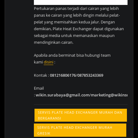
Pertukaran panas terjadi dari cairan yang lebih
panas ke cairan yang lebih dingin melalui pelat-
pelat yang memisahkan kedua jalur. Dengan
demikian, Plate Heat Exchanger dapat digunakan
sebagai media untuk memanaskan maupun
mendinginkan cairan.
Apabila anda berminat bisa hubungi team
kami
disini
:
Kontak :
081216806176
/
087853243369
Email
:
wikin.surabaya@gmail.com
/
marketing@wikinsurab
SERVIS PLATE HEAD EXCHANGER MURAH DAN
BERGARANSI
SERVIS PLATE HEAD EXCHANGER MURAH
GRESIK