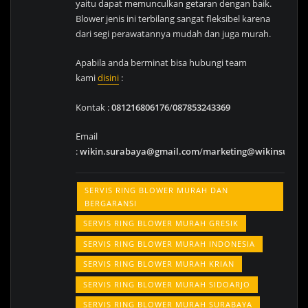
yaitu dapat memunculkan getaran dengan baik.
Blower jenis ini terbilang sangat fleksibel karena
dari segi perawatannya mudah dan juga murah.
Apabila anda berminat bisa hubungi team
kami
disini
:
Kontak :
081216806176
/
087853243369
Email
:
wikin.surabaya@gmail.com
/
marketing@wikinsurab
SERVIS RING BLOWER MURAH DAN
BERGARANSI
SERVIS RING BLOWER MURAH GRESIK
SERVIS RING BLOWER MURAH INDONESIA
SERVIS RING BLOWER MURAH KRIAN
SERVIS RING BLOWER MURAH SIDOARJO
SERVIS RING BLOWER MURAH SURABAYA