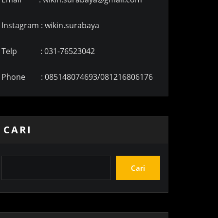
Instagram : wikin.surabaya
Telp : 031-76523042
Phone : 085148074693/081216806176
CARI
Cari