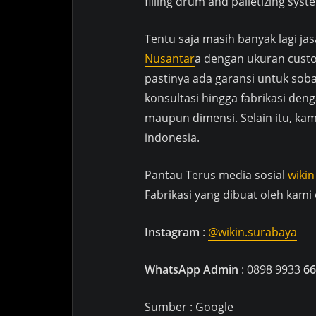
filling drum and palletizing syst
Tentu saja masih banyak lagi jas
Nusantar
a dengan ukuran custo
pastinya ada garansi untuk soba
konsultasi hingga fabrikasi d
maupun dimensi. Selain itu, ka
indonesia.
Pantau Terus media sosial
wikin
Fabrikasi yang dibuat oleh kami
Instagram
:
@wikin.surabaya
WhatsApp Admin
: 0898 9933
66
Sumber : Google