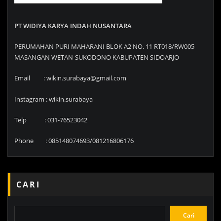
PT WIDIYA KARYA INDAH NUSANTARA
PERUMAHAN PURI MAHARANI BLOK A2 NO. 11 RT018/RW005
MASANGAN WETAN-SUKODONO KABUPATEN SIDOARJO
Email : wikin.surabaya@gmail.com
Instagram : wikin.surabaya
Telp : 031-76523042
Phone : 085148074693/081216806176
CARI
Cari