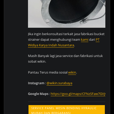
Jika ingin berkonsultasi terkait jasa fabrikasi bucket
strainer dapat menghubungi team
kami
dari
PT
Widiya Karya Indah Nusantara
.
Masih Banyak lagi jasa service dan fabrikasi untuk
sobat wikin.
Pantau Terus media sosial
wikin
.
Instagram
:
@wikin.surabaya
Google
Maps
:
https://goo.gl/maps/CFNzSFaw7GVjG1Dg
SERVICE PANEL MESIN BENDING HYRAULIC
MURAH DAN BERGARANSI