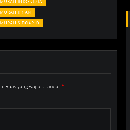
 MURAH INDONESIA
 MURAH KRIAN
 MURAH SIDOARJO
n.
Ruas yang wajib ditandai
*