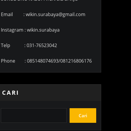
Email : wikin.surabaya@gmail.com
Instagram : wikin.surabaya
Telp : 031-76523042
Phone : 085148074693/081216806176
CARI
Cari