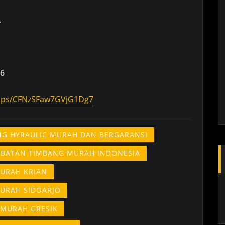
.
6
maps/CFNzSFaw7GVjG1Dg7
ING HYRAULIC MURAH DAN BERGARANSI
EMBATAN TIMBANG MURAH INDONESIA
MURAH KRIAN
MURAH SIDOARJO
 MURAH GRESIK