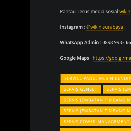
Pantau Terus media sosial
wikin
Instagram
:
@wikin.surabaya
WhatsApp Admin
: 0898 9933
66
Google
Maps
:
https://goo.gl/
SERVICE PANEL MESIN BEND
SERVIS GENSET
SERVIS J
SERVIS JEMBATAN TIMBANG 
SERVIS JEMBATAN TIMBANG 
SERVIS POWER MANAGEMENT