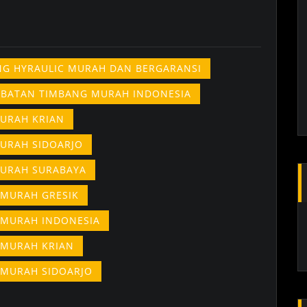
ING HYRAULIC MURAH DAN BERGARANSI
EMBATAN TIMBANG MURAH INDONESIA
MURAH KRIAN
MURAH SIDOARJO
MURAH SURABAYA
 MURAH GRESIK
 MURAH INDONESIA
 MURAH KRIAN
 MURAH SIDOARJO