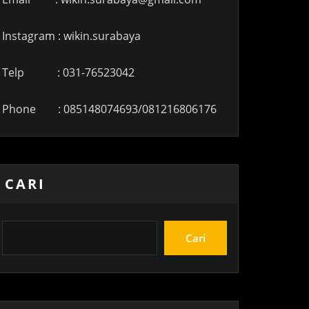
Instagram : wikin.surabaya
Telp : 031-76523042
Phone : 085148074693/081216806176
CARI
Cari