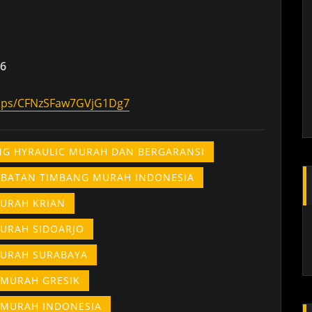
6
maps/CFNzSFaw7GVjG1Dg7
ING HYRAULIC MURAH DAN BERGARANSI
EMBATAN TIMBANG MURAH INDONESIA
MURAH KRIAN
MURAH SIDOARJO
MURAH SURABAYA
 MURAH GRESIK
 MURAH INDONESIA