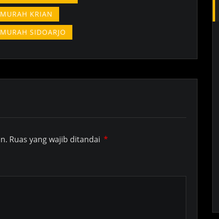
 MURAH KRIAN
 MURAH SIDOARJO
n.
Ruas yang wajib ditandai
*