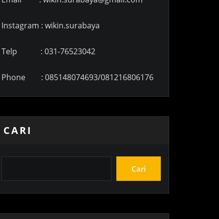
Instagram : wikin.surabaya
Telp : 031-76523042
Phone : 085148074693/081216806176
CARI
Cari